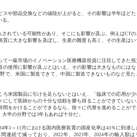
ビスや部品交換などの値段が上がると、その影響は半年ほどた
いる。
入されている可能性があり、そこにも影響が及ぶ。例えばCTの
画質に大きな影響を及ぼし、生産の難度も高く、その生産はい
って一級市場のイノベーション医療機器投資に注目してきた投
器の使用に影響が及ぶとはいえ、その影響は大きなものにはな
分野で、米国に製造できて、中国に製造できないものなど見た
ころ米国製品に引けを足らないとはいえ、「臨床での応用が少
々にして医師からの十分な信頼を勝ち得ることができていない
時間をかけることができるなら、徐々に代替を進めることがで
）大半の分野では3年もあれば十分だ」
4年1～11月における国内医療装置の国産化率は43％に到達
続で減っており、2022年、2023年、2024年の輸入額