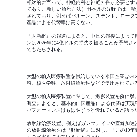
相対的に言って、神経内科と神経外科が必要とす
であり、新しい治療方法）用器具の分野では、輸
されており、例えばバルーン、ステント、ロータ
産品による代替率は高くない。
『財新網』の報道によると、中国の報復によって
ンは2026年に4億ドルの損失を被ることが予想
てもたらされる。
大型の輸入医療装置を供給している米国企業はG
科、核医学科、放射線治療科などで使用されてい
大型の輸入医療装置に関して、撮影装置を例に挙げると
調査によると、基本的に国産品による代替は実現
パフォーマンスはもはやずっと優れていると語っ
放射線治療装置、例えばガンマナイフや直線加速
の放射線治療医は『財新網』に対し、「この10
りの比率を占めている」と語った。