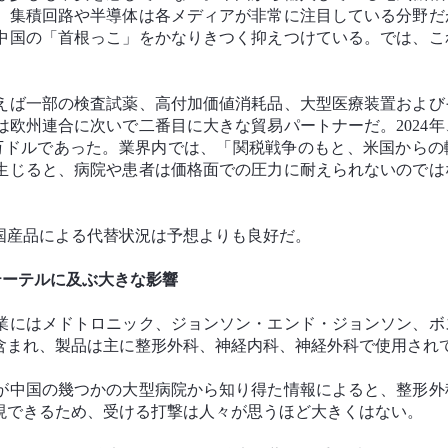
。集積回路や半導体は各メディアが非常に注目している分野だ
中国の「首根っこ」をかなりきつく抑えつけている。では、こ
えば一部の検査試薬、高付加価値消耗品、大型医療装置および
欧州連合に次いで二番目に大きな貿易パートナーだ。2024年
00万ドルであった。業界内では、「関税戦争のもと、米国からの
生じると、病院や患者は価格面での圧力に耐えられないのでは
国産品による代替状況は予想よりも良好だ。
テーテルに及ぶ大きな影響
業にはメドトロニック、ジョンソン・エンド・ジョンソン、ボ
含まれ、製品は主に整形外科、神経内科、神経外科で使用され
が中国の幾つかの大型病院から知り得た情報によると、整形外
現できるため、受ける打撃は人々が思うほど大きくはない。