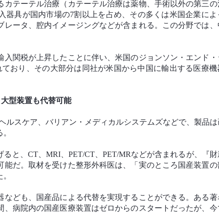
るカテーテル治療（カテーテル治療は薬物、手術以外の第三の
入器具が国内市場の7割以上を占め、その多くは米国企業によ
ブレータ、腔内イメージングなどが含まれる。この分野では、
輸入関税が上昇したことに伴い、米国のジョンソン・エンド・
されており、その大部分は同社が米国から中国に輸出する医療機
大型装置も代替可能
Eヘルスケア、バリアン・メディカルシステムズなどで、製品は
る。
、CT、MRI、PET/CT、PET/MRなどが含まれるが、『
可能だ。取材を受けた整形外科医は、「実のところ国産装置の
た。
器なども、国産品による代替を実現することができる。ある著
年間、病院内の国産医療装置はゼロからのスタートだったが、今