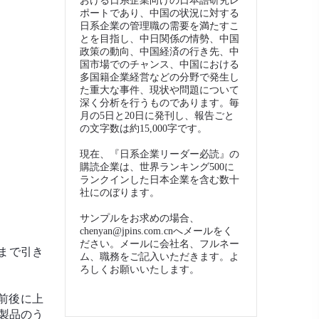
おける日系企業向けの日本語研究レ
ポートであり、中国の状況に対する
日系企業の管理職の需要を満たすこ
とを目指し、中日関係の情勢、中国
政策の動向、中国経済の行き先、中
国市場でのチャンス、中国における
多国籍企業経営などの分野で発生し
た重大な事件、現状や問題について
深く分析を行うものであります。毎
月の5日と20日に発刊し、報告ごと
の文字数は約15,000字です。
現在、『日系企業リーダー必読』の
購読企業は、世界ランキング500に
ランクインした日本企業を含む数十
社にのぼります。
サンプルをお求めの場合、
chenyan@jpins.com.cnへメールをく
ださい。メールに会社名、フルネー
まで引き
ム、職務をご記入いただきます。よ
ろしくお願いいたします。
前後に上
製品のう