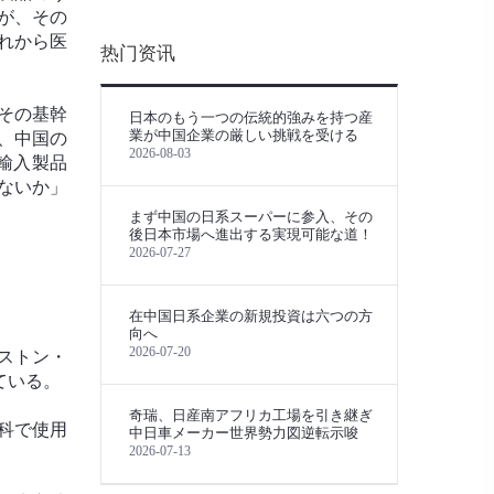
が、その
れから医
热门资讯
その基幹
日本のもう一つの伝統的強みを持つ産
業が中国企業の厳しい挑戦を受ける
、中国の
2026-08-03
輸入製品
ないか」
まず中国の日系スーパーに参入、その
後日本市場へ進出する実現可能な道！
2026-07-27
在中国日系企業の新規投資は六つの方
向へ
2026-07-20
ストン・
ている。
奇瑞、日産南アフリカ工場を引き継ぎ
科で使用
中日車メーカー世界勢力図逆転示唆
2026-07-13