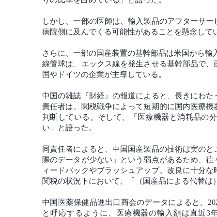
しかし、一部の医師は、輸入製品のアフターサー
病院側に及んでくる可能性があることを懸念して
さらに、一部の国産装置の基幹部品は米国から輸
線管球は、エックス線を発生させる基幹部品で、
国やドイツの企業が主導している。
中国の雑誌『財経』の報道によると、長きにわた
責任者は、関税戦争によって短期的に国内医療機
判断している。そして、「医療機器と消耗品の
い」と語った。
同責任者によると、中国国産製品の技術は実のと
際のデータが少ない」という弱点があるため、往
ィードバックやブラッシュアップ、改良に十分な
関税の状況下において、「（国産品による代替は
中国医薬保健品進出口商会のデータによると、202
と呼応するように、医療機器の輸入額は直近3年間連