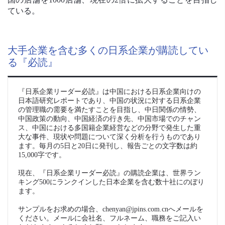
ている。
大手企業を含む多くの日系企業が購読してい
る『必読』
『日系企業リーダー必読』は中国における日系企業向けの
日本語研究レポートであり、中国の状況に対する日系企業
の管理職の需要を満たすことを目指し、中日関係の情勢、
中国政策の動向、中国経済の行き先、中国市場でのチャン
ス、中国における多国籍企業経営などの分野で発生した重
大な事件、現状や問題について深く分析を行うものであり
ます。毎月の5日と20日に発刊し、報告ごとの文字数は約
15,000字です。
現在、『日系企業リーダー必読』の購読企業は、世界ラン
キング500にランクインした日本企業を含む数十社にのぼり
ます。
サンプルをお求めの場合、chenyan@jpins.com.cnへメールを
ください。メールに会社名、フルネーム、職務をご記入い