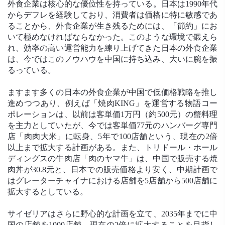
外食企業は核心的な優位性を持っている。日本は1990年代
からデフレを経験しており、消費者は価格に特に敏感であ
ることから、外食企業が生き残るためには、「節約」にお
いて極めなければならなかった。このような環境で鍛えら
れ、効率の高い運営能力を練り上げてきた日本の外食企業
は、今ではこのノウハウを中国に持ち込み、大いに腕を振
るっている。
ますます多くの日本の外食企業が中国で低価格戦略を推し
進めつつあり、例えば「焼肉KING」を運営する物語コー
ポレーションは、以前は客単価1万円（約500元）の蟹料理
を主力としていたが、今では客単価77元のハンバーグ専門
店「肉肉大米」に転身、5年で100店舗という、現在の2倍
以上まで拡大する計画がある。また、トリドール・ホール
ディングスの牛肉店「肉のヤマ牛」は、中国で販売する焼
肉丼が30.8元と、日本での販売価格より安く、中期計画で
はグレーターチャイナにおける店舗を5店舗から500店舗に
拡大するとしている。
サイゼリアはさらに野心的な計画を立て、2035年までに中
国の店舗を1000店舗、現在の2倍に拡大することを目指し