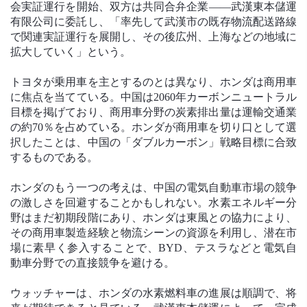
会実証運行を開始、双方は共同合弁企業——武漢東本儲運
有限公司に委託し、「率先して武漢市の既存物流配送路線
で関連実証運行を展開し、その後広州、上海などの地域に
拡大していく」という。
トヨタが乗用車を主とするのとは異なり、ホンダは商用車
に焦点を当てている。中国は2060年カーボンニュートラル
目標を掲げており、商用車分野の炭素排出量は運輸交通業
の約70％を占めている。ホンダが商用車を切り口として選
択したことは、中国の「ダブルカーボン」戦略目標に合致
するものである。
ホンダのもう一つの考えは、中国の電気自動車市場の競争
の激しさを回避することかもしれない。水素エネルギー分
野はまだ初期段階にあり、ホンダは東風との協力により、
その商用車製造経験と物流シーンの資源を利用し、潜在市
場に素早く参入することで、BYD、テスラなどと電気自
動車分野での直接競争を避ける。
ウォッチャーは、ホンダの水素燃料車の進展は順調で、将