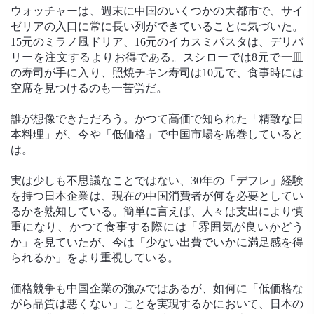
ウォッチャーは、週末に中国のいくつかの大都市で、サイ
ゼリアの入口に常に長い列ができていることに気づいた。
15元のミラノ風ドリア、16元のイカスミパスタは、デリバ
リーを注文するよりお得である。スシローでは8元で一皿
の寿司が手に入り、照焼チキン寿司は10元で、食事時には
空席を見つけるのも一苦労だ。
誰が想像できただろう。かつて高価で知られた「精致な日
本料理」が、今や「低価格」で中国市場を席巻していると
は。
実は少しも不思議なことではない、30年の「デフレ」経験
を持つ日本企業は、現在の中国消費者が何を必要としてい
るかを熟知している。簡単に言えば、人々は支出により慎
重になり、かつて食事する際には「雰囲気が良いかどう
か」を見ていたが、今は「少ない出費でいかに満足感を得
られるか」をより重視している。
価格競争も中国企業の強みではあるが、如何に「低価格な
がら品質は悪くない」ことを実現するかにおいて、日本の