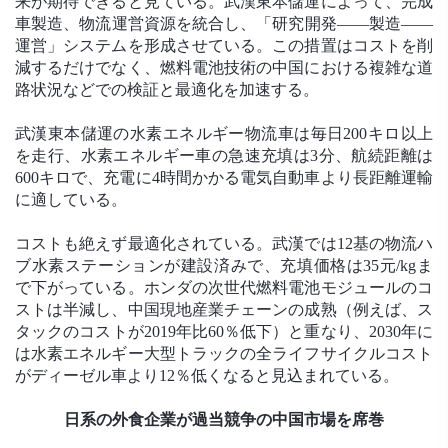
来が期待できると見ている。武漢東本儲運によって、完成
車製造、物流運営資源を統合し、「研究開発――製造――
運営」システムを形成させている。この措置はコストを削
減するだけでなく、燃料電池技術の中国における複雑な道
路状況などでの検証と最適化を加速する。
武漢東本儲運の水素エネルギー物流車は毎日200キロ以上
を走行、水素エネルギー車の急速充填は3分、航続距離は
600キロで、充電に4時間かかる電気自動車より長距離運輸
に適している。
コストも絶えず最適化されている。武漢では12基の物流ハ
ブ水素ステーションが建設済みで、充填価格は35元/kgま
で下がっている。ホンダの次世代燃料電池モジュールのコ
ストは半減し、中国現地産業チェーンの成熟（例えば、ス
タックのコストが2019年比60％低下）と重なり、2030年に
は水素エネルギー大型トラックの全ライフサイクルコスト
がディーゼル車より12％低くなると見込まれている。
日系の外食企業が過当競争の中国市場を席巻