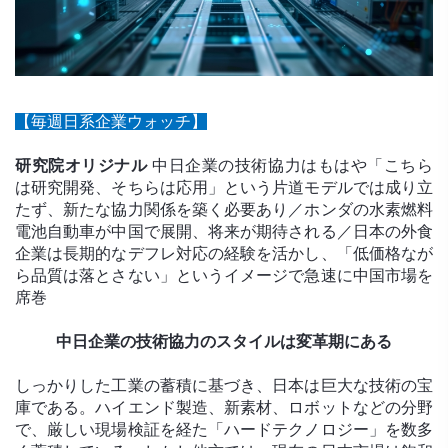
【毎週日系企業ウォッチ】
研究院オリジナル
中日企業の技術協力はもはや「こちら
は研究開発、そちらは応用」という片道モデルでは成り立
たず、新たな協力関係を築く必要あり／ホンダの水素燃料
電池自動車が中国で展開、将来が期待される／日本の外食
企業は長期的なデフレ対応の経験を活かし、「低価格なが
ら品質は落とさない」というイメージで急速に中国市場を
席巻
中日企業の技術協力のスタイルは変革期にある
しっかりした工業の蓄積に基づき、日本は巨大な技術の宝
庫である。ハイエンド製造、新素材、ロボットなどの分野
で、厳しい現場検証を経た「ハードテクノロジー」を数多