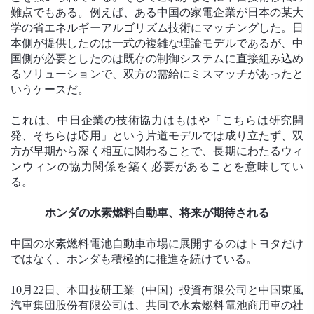
難点でもある。例えば、ある中国の家電企業が日本の某大
学の省エネルギーアルゴリズム技術にマッチングした。日
本側が提供したのは一式の複雑な理論モデルであるが、中
国側が必要としたのは既存の制御システムに直接組み込め
るソリューションで、双方の需給にミスマッチがあったと
いうケースだ。
これは、中日企業の技術協力はもはや「こちらは研究開
発、そちらは応用」という片道モデルでは成り立たず、双
方が早期から深く相互に関わることで、長期にわたるウィ
ンウィンの協力関係を築く必要があることを意味してい
る。
ホンダの水素燃料自動車、将来が期待される
中国の水素燃料電池自動車市場に展開するのはトヨタだけ
ではなく、ホンダも積極的に推進を続けている。
10月22日、本田技研工業（中国）投資有限公司と中国東風
汽車集団股份有限公司は、共同で水素燃料電池商用車の社