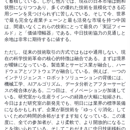
く蓄積している。しかし他方では、現在の日本市場は飽和
状態になりつつあり、多くの優れた技術を規模化できる応
用シーンを見つけられずに苦しんでいる。そして今、世界
で最も完全な産業チェーンと最も活発な市場を持つ中国
は、間違いなくこれらの技術にとって最良の「実証フィー
ルド」と「価値増幅器」である。中日技術協力の見通しと
余地は非常に期待するに値する。
ただし、従来の技術取引の方式ではもはや通用しない。現
在の科学技術革命の核心的特徴は融合である。まずは境界
が曖昧になっている。製造業とサービス業が融合し、ハー
ドウェアとソフトウェアが融合している。例えば、一つの
インテリジェンス・ロボットソリューションの背後には、
機械工学、AIアルゴリズム、データ分析とアフターサービ
スの複合体がある。二つ目は、イノベーションが加速して
いる。研究室から生産ラインへの経路が大幅に短縮され、
今日はまだ研究室の新発見でも、明日には業界の標準装備
になるかもしれず、企業が新技術を「ゆっくり消化」して
いくための時間的余裕がますます短くなっている。この速
度に、全ての参加者が、より柔軟で、より開放的になるこ
とを強いられている。そしてこれがまさに中日技術移転の