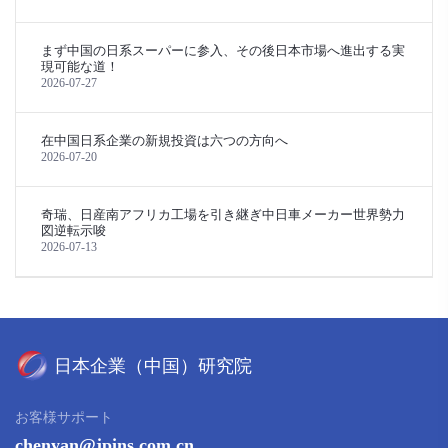
まず中国の日系スーパーに参入、その後日本市場へ進出する実
現可能な道！
2026-07-27
在中国日系企業の新規投資は六つの方向へ
2026-07-20
奇瑞、日産南アフリカ工場を引き継ぎ中日車メーカー世界勢力
図逆転示唆
2026-07-13
お客様サポート
chenyan@jpins.com.cn