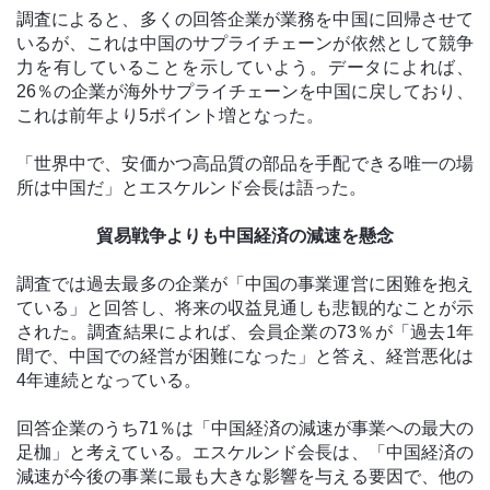
調査によると、多くの回答企業が業務を中国に回帰させて
いるが、これは中国のサプライチェーンが依然として競争
力を有していることを示していよう。データによれば、
26％の企業が海外サプライチェーンを中国に戻しており、
これは前年より5ポイント増となった。
「世界中で、安価かつ高品質の部品を手配できる唯一の場
所は中国だ」とエスケルンド会長は語った。
貿易戦争よりも中国経済の減速を懸念
調査では過去最多の企業が「中国の事業運営に困難を抱え
ている」と回答し、将来の収益見通しも悲観的なことが示
された。調査結果によれば、会員企業の73％が「過去1年
間で、中国での経営が困難になった」と答え、経営悪化は
4年連続となっている。
回答企業のうち71％は「中国経済の減速が事業への最大の
足枷」と考えている。エスケルンド会長は、「中国経済の
減速が今後の事業に最も大きな影響を与える要因で、他の