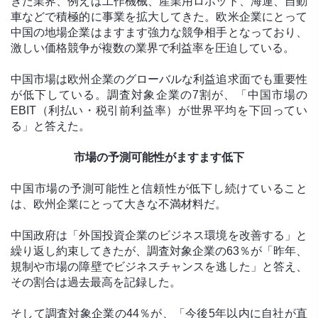
きた業界、例えば工作機械、産業用ロボット、海運、自動
車などで積極的に事業を拡大してきた。欧米企業にとって
中国の地場企業はますます強力な競争相手となっており、
激しい価格競争が複数の業界で利益率を圧迫している。
中国市場は欧州企業のグローバルな利益追求面でも重要性
が低下している。調査対象企業の7割が、「中国市場の
EBIT（利払い・税引前利益率）が世界平均を下回ってい
る」と答えた。
市場の予測可能性がますます低下
中国市場の予測可能性と信頼性が低下し続けていること
は、欧州企業にとって大きな不満材料だ。
中国政府は「外国投資企業のビジネス環境を改善する」と
繰り返し約束してきたが、調査対象企業の63％が「昨年、
規制や市場の障壁でビジネスチャンスを逃した」と答え、
その割合は過去最高を記録した。
そして調査対象企業の44％が、「今後5年以内に自社が直