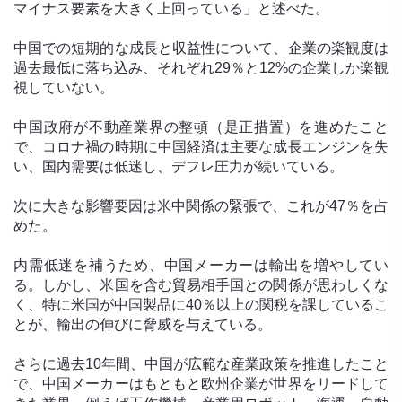
マイナス要素を大きく上回っている」と述べた。
中国での短期的な成長と収益性について、企業の楽観度は
過去最低に落ち込み、それぞれ29％と12%の企業しか楽観
視していない。
中国政府が不動産業界の整頓（是正措置）を進めたこと
で、コロナ禍の時期に中国経済は主要な成長エンジンを失
い、国内需要は低迷し、デフレ圧力が続いている。
次に大きな影響要因は米中関係の緊張で、これが47％を占
めた。
内需低迷を補うため、中国メーカーは輸出を増やしてい
る。しかし、米国を含む貿易相手国との関係が思わしくな
く、特に米国が中国製品に40％以上の関税を課しているこ
とが、輸出の伸びに脅威を与えている。
さらに過去10年間、中国が広範な産業政策を推進したこと
で、中国メーカーはもともと欧州企業が世界をリードして