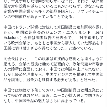
り、一見矛盾した傾向が明らかになった。それは、欧州企
業が対中投資を減らしているにもかかわらず、少なからぬ
企業が中国企業から多くの部品を購入し、サプライチェー
ンの中国依存が高まっていることである。
中国はトランプ関税に対抗して米国製品に追加関税を課し
たが、中国欧州商会のジェンス・エスケルンド（Jens
Eskelund）会長は調査報告の発表会で、「対中進出して
いる欧州企業は、もともと米国から購入していた部品を中
国製に切り替えざるを得なくなった」と述べている。
同会長はまた、「この現象は直接的な感覚とは違うように
思える。企業の観測は極めて悲観的で、政治問題や市場参
入の障壁に直面しており、中国では利益を上げられない。
しかし経済的理由から、中国でビジネスを構築して中国部
品を調達し、競争力を維持する必要がある」と述べた。
中国では物価が下落しており、中国製部品は欧州企業にと
って極めて魅力的だ。最近、ユーロが対人民元で弱含みと
なり、中国製部品の魅力はさらに高まっている。