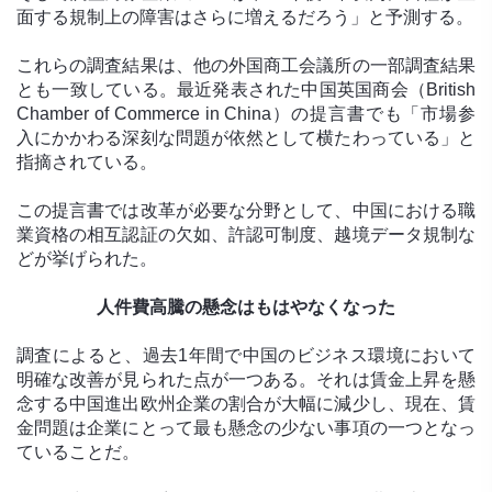
面する規制上の障害はさらに増えるだろう」と予測する。
これらの調査結果は、他の外国商工会議所の一部調査結果
とも一致している。最近発表された中国英国商会（British
Chamber of Commerce in China）の提言書でも「市場参
入にかかわる深刻な問題が依然として横たわっている」と
指摘されている。
この提言書では改革が必要な分野として、中国における職
業資格の相互認証の欠如、許認可制度、越境データ規制な
どが挙げられた。
人件費高騰の懸念はもはやなくなった
調査によると、過去1年間で中国のビジネス環境において
明確な改善が見られた点が一つある。それは賃金上昇を懸
念する中国進出欧州企業の割合が大幅に減少し、現在、賃
金問題は企業にとって最も懸念の少ない事項の一つとなっ
ていることだ。