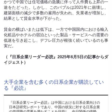
かつて中国では住宅価格の急騰に伴って人件費も上昇の一
途をたどった。しかし、このバブルは2021年に崩壊し、
建築面積の減少で多数の雇用が失われ、失業者が増加し、
結果として賃金水準が下がった。
賃金の横ばいまたは低下は、一方で中国国内における輸入
化粧品やホテルの宿泊といった製品・サービスへの需要の
低迷を引き起こし、デフレ圧力が根強く続いているのも事
実だ。
（『日系企業リーダー必読』2025年6月5日の記事からダ
イジェスト）
大手企業を含む多くの日系企業が購読してい
る『必読』
『日系企業リーダー必読』は中国における日系企業向けの
日本語研究レポートであり、中国の状況に対する日系企業
の管理職の需要を満たすことを目指し、中日関係の情勢、