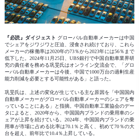
『必読』ダイジェスト
グローバル自動車メーカーは中国
でシェアをジワジワと圧迫、浸食され続けており、これら
メーカーの稼働率は2020年の73％から2023年には56％まで
低下した。2024年11月25日、UBS銀行で中国自動車業界研
究の責任者を務める巩旻氏はオンライン交流会で、「グロ
ーバル自動車メーカーは今後、中国で1000万台の過剰生産
能力削減を必要とする可能性がある」と語った。
巩旻氏は、上述の変化が生じている主な原因を「中国国内
自動車メーカーがグローバル自動車メーカーのシェアを奪
っていることにある」と指摘。中国自動車工業協会のデー
タによると、2020年から、中国国内ブランドの乗用車のシ
ェアが上昇を続けている。2024年、中国国内ブランドの乗
用車が市場に占める比率は70.1％と高く、初めて70％の大
台を超え、前年比で10.4％上昇している。