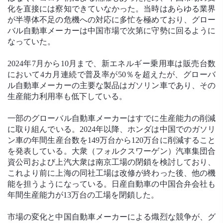
化を直接には察知できていなかった。当時はあらゆる業界
が半導体不足の危機への対応に多忙を極めており、グロー
バル自動車メーカーは中国市場で次第に守勢に回るように
なっていた。
2024年7月から10月まで、新エネルギー乗用車は販売台数
において4カ月連続で普及率が50％を超えたが、グローバ
ル自動車メーカーの主要な製品はガソリン車であり、その
生産能力利用率も低下している。
一部のグローバル自動車メーカーはすでに生産能力の削減
に取り組んでいる。2024年以降、ホンダは中国でのガソリ
ン車の年間生産台数を149万台から120万台に削減すること
を発表している。大衆（フォルクスワーゲン）汽車集団合
資公司および上汽大衆は南京工場の閉鎖を検討しており、
これより前に上海の同社工場は改修が終わった後、他の機
能を担うようになっている。日産自動車の中国合弁会社も
年間生産能力が13万台の工場を閉鎖した。
市場の変化と中国自動車メーカーによる熾烈な競争が、グ