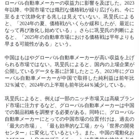
ローバル自動車メーカーの収益力に影響を及ぼした。2023
年以降、中国市場では熾烈な価格戦が繰り広げられ、今に
至るまで沈静化する兆しは見えていない。巩旻氏による
と、「2024年の夏、価格戦がいくらか緩和したが、最近に
なって再び激化し始めている」。さらに巩旻氏の判断によ
ると、「2025年の自動車市場における価格戦は平年よりも
早まる可能性がある」という。
中国はもはやグローバル自動車メーカーが高い収益を上げ
られる市場ではない。巩旻氏によると、国内の上場企業が
公開しているデータを基に計算したところ、2023年にグロ
ーバル自動車メーカーが中国で取得した純利益は前年比
32％減で、2024年の上半期も前年比44％減少している。
巩旻氏によると、例えば一部のニッチ市場又は高級ブラン
ド市場に注力するなど、グローバル自動車メーカーは中国
での製品戦略を調整する必要がある。同時に、グローバル
自動車メーカーにとっての中国市場の位置付けは、過去の
「最大の市場」、「最も効率的な工場」から「世界の開発
センター」に変化しているという。また、中国の電動化お