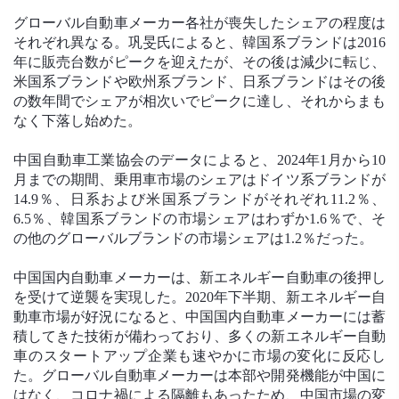
グローバル自動車メーカー各社が喪失したシェアの程度は
それぞれ異なる。巩旻氏によると、韓国系ブランドは2016
年に販売台数がピークを迎えたが、その後は減少に転じ、
米国系ブランドや欧州系ブランド、日系ブランドはその後
の数年間でシェアが相次いでピークに達し、それからまも
なく下落し始めた。
中国自動車工業協会のデータによると、2024年1月から10
月までの期間、乗用車市場のシェアはドイツ系ブランドが
14.9％、日系および米国系ブランドがそれぞれ11.2％、
6.5％、韓国系ブランドの市場シェアはわずか1.6％で、そ
の他のグローバルブランドの市場シェアは1.2％だった。
中国国内自動車メーカーは、新エネルギー自動車の後押し
を受けて逆襲を実現した。2020年下半期、新エネルギー自
動車市場が好況になると、中国国内自動車メーカーには蓄
積してきた技術が備わっており、多くの新エネルギー自動
車のスタートアップ企業も速やかに市場の変化に反応し
た。グローバル自動車メーカーは本部や開発機能が中国に
はなく、コロナ禍による隔離もあったため、中国市場の変