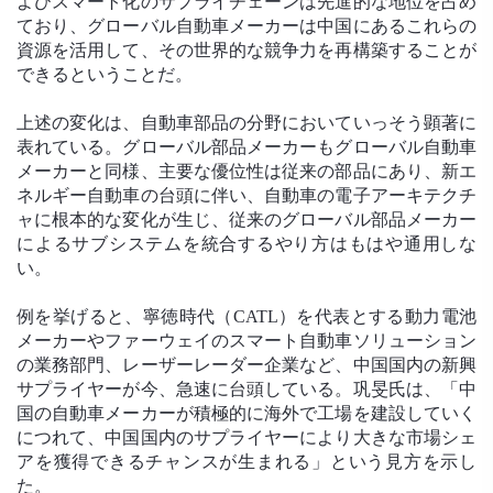
よびスマート化のサプライチェーンは先進的な地位を占め
ており、グローバル自動車メーカーは中国にあるこれらの
資源を活用して、その世界的な競争力を再構築することが
できるということだ。
上述の変化は、自動車部品の分野においていっそう顕著に
表れている。グローバル部品メーカーもグローバル自動車
メーカーと同様、主要な優位性は従来の部品にあり、新エ
ネルギー自動車の台頭に伴い、自動車の電子アーキテクチ
ャに根本的な変化が生じ、従来のグローバル部品メーカー
によるサブシステムを統合するやり方はもはや通用しな
い。
例を挙げると、寧徳時代（CATL）を代表とする動力電池
メーカーやファーウェイのスマート自動車ソリューション
の業務部門、レーザーレーダー企業など、中国国内の新興
サプライヤーが今、急速に台頭している。巩旻氏は、「中
国の自動車メーカーが積極的に海外で工場を建設していく
につれて、中国国内のサプライヤーにより大きな市場シェ
アを獲得できるチャンスが生まれる」という見方を示し
た。