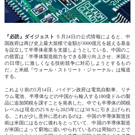
『必読』ダイジェスト
５月24日の公式情報によると、中
国政府は再び史上最大規模で金額が3000億元を超える基金
を設立して半導体産業を支援しようとしている。中国のこ
の措置は「半導体製造能力をできる限り向上させ、米国と
の日増しに激しくなる技術競争に対応しようとするもの
だ」と米紙『ウォール・ストリート・ジャーナル』は報道
する。
これより前の5月14日、バイデン政府は電気自動車、リチ
ウム電池、半導体などの中国から輸入する180億ドルの製
品に追加関税を課すことを発表した。中でも半導体の関税
レベルは現在の25％から2025年には50％に引き上げられ
る。これが少し意外に思われるのは、中国の半導体製造技
術は米国にはるかに後れをとっていて、中国の半導体製造
が米国によって窮地に追いやられているのは周知のことで