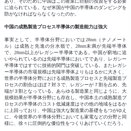
あり、そのために中国はこの産業に巨額の投資をする必要
に迫られている。なぜ米国が中国の半導体のダンピングを
防がなければならなくなったのか。
中国の成熟製造プロセス半導体の製造能力は強大
事実として、半導体分野においでは28nm（ナノメート
ル）は成熟と先進の分水嶺で、28nm未満が先端半導体
で、28nm以上がレガシー半導体である。中国が窮地に追
いやられているのは先端半導体においてであり、レガシー
半導体ではすでに技術的関門は突破している。またレガシ
ー半導体の市場規模は先端半導体よりもはるかに大きく、
世界の半導体分野における成熟製造プロセスと先端製造プ
ロセスの割合はほぼ７対３で、レガシーが７割を占め、先
端が３割となっている。あらゆる製造業と同じように、大
規模効果が半導体分野にも存在し、中国本土の成熟製造プ
ロセスの半導体のコスト低減速度はその他の地域をはるか
に上回っており、中国は強大な製造業の基礎をもつがゆえ
に、今後世界の半導体分野においても家電などの分野と同
様に、徐々に圧倒的な優位性をつくりあげていくだろう。