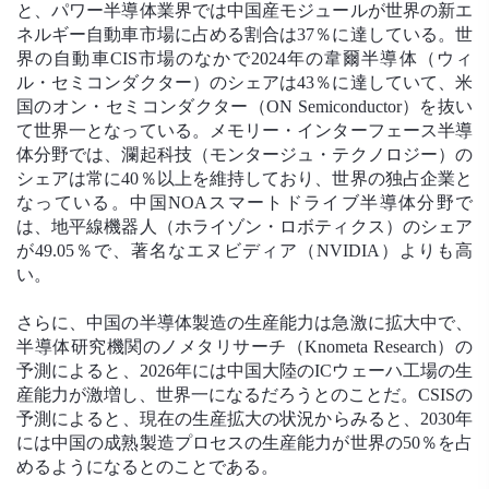
と、パワー半導体業界では中国産モジュールが世界の新エ
ネルギー自動車市場に占める割合は37％に達している。世
界の自動車CIS市場のなかで2024年の韋爾半導体（ウィ
ル・セミコンダクター）のシェアは43％に達していて、米
国のオン・セミコンダクター（ON Semiconductor）を抜い
て世界一となっている。メモリー・インターフェース半導
体分野では、瀾起科技（モンタージュ・テクノロジー）の
シェアは常に40％以上を維持しており、世界の独占企業と
なっている。中国NOAスマートドライブ半導体分野で
は、地平線機器人（ホライゾン・ロボティクス）のシェア
が49.05％で、著名なエヌビディア（NVIDIA）よりも高
い。
さらに、中国の半導体製造の生産能力は急激に拡大中で、
半導体研究機関のノメタリサーチ（Knometa Research）の
予測によると、2026年には中国大陸のICウェーハ工場の生
産能力が激増し、世界一になるだろうとのことだ。CSISの
予測によると、現在の生産拡大の状況からみると、2030年
には中国の成熟製造プロセスの生産能力が世界の50％を占
めるようになるとのことである。