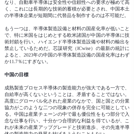
なり、自動車半導体は安全性や信頼性への要求が極めて高
く、これには長期的な技術的蓄積が必要とされ、中国本土
の半導体企業が短期間に代替品を制作するのは不可能だ。
もう一つは、半導体製造設備と材料の国産化率が低いこと
で、特に米国をはじめとする欧米諸国が中国の半導体に技
術封鎖を行い、ハイエンド半導体製造設備や材料の輸出を
禁止しているためだ。芯謀研究（ICwise）の最新の統計に
よると、2023年の中国の半導体製造設備の国産化率はわず
か11.7％にすぎない。
中国の目標
成熟製造プロセス半導体の製造能力が強大である一方で、
自給率が高くないということは、矛盾することではない。
高度にグローバル化された産業のなかで、国と国との分業
協力がこのような二つの現象の併存を完全に可能としてい
る。中国は産業チェーンの中で最も優位性をもつ部分で入
念な仕事を行い、十分かつ合理的な利益を得ているが、こ
れが未来の産業アップグレードと技術進歩、その先進半導
体の製造能力の発展を妨げるようなこともない。