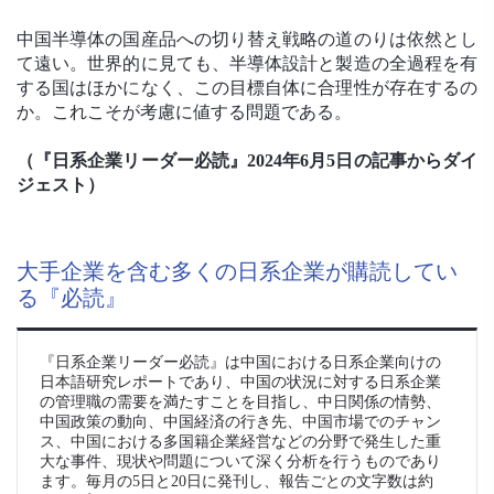
中国半導体の国産品への切り替え戦略の道のりは依然とし
て遠い。世界的に見ても、半導体設計と製造の全過程を有
する国はほかになく、この目標自体に合理性が存在するの
か。これこそが考慮に値する問題である。
（『日系企業リーダー必読』2024年6月5日の記事からダイ
ジェスト）
大手企業を含む多くの日系企業が購読してい
る『必読』
『日系企業リーダー必読』は中国における日系企業向けの
日本語研究レポートであり、中国の状況に対する日系企業
の管理職の需要を満たすことを目指し、中日関係の情勢、
中国政策の動向、中国経済の行き先、中国市場でのチャン
ス、中国における多国籍企業経営などの分野で発生した重
大な事件、現状や問題について深く分析を行うものであり
ます。毎月の5日と20日に発刊し、報告ごとの文字数は約