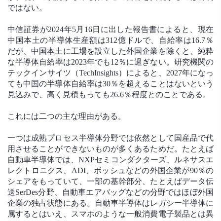
ではない。
中信証券が2024年5月16日に出した報告書によると、現在
中国本土の半導体生産額は312億ドルで、自給率は16.7％
だが、中国本土に工場を設立した外国企業を除くと、純粋
な半導体自給率は2023年でも12％に過ぎない。研究機関の
テックインサイツ（TechInsights）によると、2027年になっ
ても中国の半導体自給率は30％を超えることはないという
見込みで、高く見積もっても26.6％程度とのことである。
これには二つの主な理由がある。
一つは成熟プロセス半導体分野では依然として国産品で代
用させることができないものが多くあるためだ。たとえば
自動車半導体では、NXPセミコンダクターズ、ルネサスエ
レクトロニクス、ADI、ボッシュなどの外国企業が90％の
シェアをもっていて、一部の基幹部分、たとえばデータ伝
送SerDes分野、自動車エアバッグなどの分野ではほぼ外国
企業の独占状態にある。自動車半導体はレガシー半導体に
属するとはいえ、スマホのような一般消費電子製品とは異