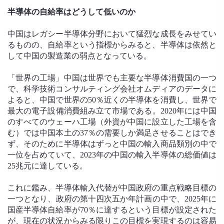
半導体の自給率はどうして低いのか
中国はレガシー半導体分野において猛烈な成長をみせてい
るものの、自給率という指標からみると、半導体は依然と
して中国の製造業の弱点となっている。
「世界の工場」中国は世界でも主要な半導体消費国の一つ
で、科学技術コンサルティング会社オムディアのデータに
よると、中国で世界の50％近くの半導体を消費し、世界で
最大の電子設備消費組み立て市場である。2020年には中国
のすべてのウェーハ工場（外資が中国に設立した工場を含
む）では中国本土の37％の需要しか満足させることはでき
ず、そのために半導体はずっと中国の輸入商品類別の中で
一位を占めていて、2023年の中国の輸入半導体の総価値は
25兆元に達している。
これに鑑み、半導体輸入代替が中国政府の重点戦略目標の
一つとなり、政府の第十四次五か年計画の中で、2025年に
国産半導体自給率が70％に達するという目標が設定された
が、現在の状況からみる限りこの目標を実現するのは容易