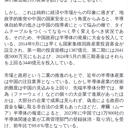
しかし、これは純粋に経済や市場からの印象に過ぎず、地
政学的衝突や中国の国家安全という角度からみると、半導
体自給率の低さは中国の指導者にとって悩みの種で、タイ
ムテーブルをつくってなるべく早く変えるべき状況であ
る。そのため、中国政府は半導体の発展に大金を投入して
いる。2014年9月には早くも国家集積回路産業投資基金が
設立され、第一期の投資規模は1387億元、第二期には2041
億5000万元にもおよび、2024年5月の第三期基金はそれら
を上回る3440億元を投入している。
市場と政府という二重の推進のもとで、近年の半導体産業
は中国の注目業界となっている。しかし半導体産業の技術
的難度は中国の見込みを上回り、先端半導体分野では、華
為（ファーウェイ）などの個々の大企業で進展があったほ
かは、大部分の企業で成果は見られず、偽造による政府の
資金を騙し取る非合法の企業もあったほどだ。摩爾（ムー
ア）半導体の報道によると、2023年に中国では1万900社の
半導体関連企業が工商管理部門の登録抹消・取り消しを受
け、前年比で69.8％増となっている。