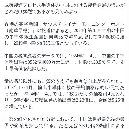
成熟製造プロセス半導体の中国における製造発展の勢いが
どれだけ猛烈であるかを見てみよう。
香港の英字新聞『サウスチャイナ・モーニング・ポスト
（南華早報）』の報道によると、2024年第１四半期の中国
の半導体総生産量は同期比で40％急増して981億枚に達
し、2019年同期のほぼ三倍となっている。
中国の税関総署のデータでは、2024年1～4月、中国の半導
体輸出額は3552億4000万元に達し、同期比23.5％増で、史
上最高値を記録した。
量の増加以外にも、質のうえでも顕著な向上がみられた。
2018年1～4月、輸出半導体１枚の平均価格は約1.7元であ
ったが、2024年1～4月では、1枚あたりの価格は4元とな
り、6年の間に集積回路の輸出量は2.23倍に、金額は5.25倍
に増えている。
一部の細分化された分野において、中国は世界最先端の業
界や企業を擁している。たとえばNE時代の統計による