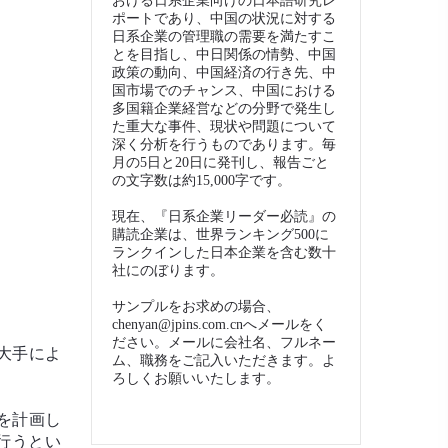
おける日系企業向けの日本語研究レ
ポートであり、中国の状況に対する
日系企業の管理職の需要を満たすこ
とを目指し、中日関係の情勢、中国
政策の動向、中国経済の行き先、中
国市場でのチャンス、中国における
多国籍企業経営などの分野で発生し
た重大な事件、現状や問題について
深く分析を行うものであります。毎
月の5日と20日に発刊し、報告ごと
の文字数は約15,000字です。
現在、『日系企業リーダー必読』の
購読企業は、世界ランキング500に
ランクインした日本企業を含む数十
社にのぼります。
サンプルをお求めの場合、
chenyan@jpins.com.cnへメールをく
ださい。メールに会社名、フルネー
大手によ
ム、職務をご記入いただきます。よ
。
ろしくお願いいたします。
を計画し
行うとい