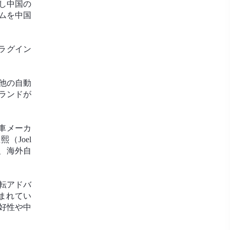
し中国の
ムを中国
プラグイン
他の自動
ブランドが
動車メーカ
Joel
、海外自
転アドバ
まれてい
好性や中