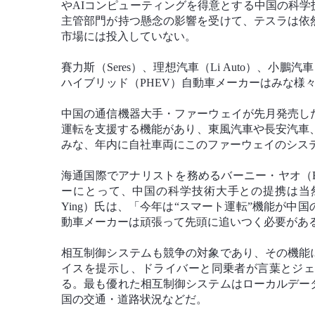
やAIコンピューティングを得意とする中国の科
主管部門が持つ懸念の影響を受けて、テスラは依
市場には投入していない。
賽力斯（Seres）、理想汽車（Li Auto）、小
ハイブリッド（PHEV）自動車メーカーはみな様
中国の通信機器大手・ファーウェイが先月発売し
運転を支援する機能があり、東風汽車や長安汽車、賽力斯
みな、年内に自社車両にこのファーウェイのシス
海通国際でアナリストを務めるバーニー・ヤオ（Ba
ーにとって、中国の科学技術大手との提携は当然
Ying）氏は、「今年は“スマート運転”機能が
動車メーカーは頑張って先頭に追いつく必要があ
相互制御システムも競争の対象であり、その機能
イスを提示し、ドライバーと同乗者が言葉とジ
る。最も優れた相互制御システムはローカルデー
国の交通・道路状況などだ。