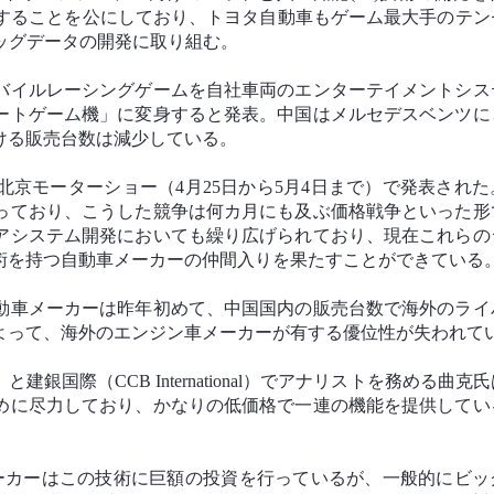
携することを公にしており、トヨタ自動車もゲーム最大手のテン
ッグデータの開発に取り組む。
バイルレーシングゲームを自社車両のエンターテイメントシス
ートゲーム機」に変身すると発表。中国はメルセデスベンツに
ける販売台数は減少している。
京モーターショー（4月25日から5月4日まで）で発表された
っており、こうした競争は何カ月にも及ぶ価格戦争といった形
アシステム開発においても繰り広げられており、現在これらの
術を持つ自動車メーカーの仲間入りを果たすことができている
動車メーカーは昨年初めて、中国国内の販売台数で海外のライ
よって、海外のエンジン車メーカーが有する優位性が失われて
国際（CCB International）でアナリストを務める曲克
めに尽力しており、かなりの低価格で一連の機能を提供してい
ーカーはこの技術に巨額の投資を行っているが、一般的にビッ