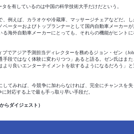
ータを有しているのは中国の科学技術大手だけだという。
で、例えば、カラオケや冷蔵庫、マッサージチェアなどだ。し
ノベーターおよびトップランナーとして国内自動車メーカーが
いる海外自動車メーカーにとっても、それらの機能がヒントに
でアジア予測担当ディレクターを務めるジョン・ゼン（John 
通手段ではなく体験に変わりつつ」あると語る。ゼン氏はまた
はより良いエンターテイメントを欲するようになるだろう」と
にしてみれば、今競争に加わらなければ、完全にチャンスを失
争に対応する上で最も手っ取り早い手段だ。
事からダイジェスト）