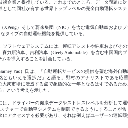
学技術企業と提携している。これまでのところ、データ問題に対
然として同社が有する世界トップレベルの完全自動運転システ
鵬汽車（XPeng）そして蔚来集団（NIO）を含む電気自動車および
々なタイプの自動運転機能を提供している。
たソフトウェアシステムには、運転アシストや駐車およびその
汽車、吉利汽車（Geely Automobile）を含む中国国内
テムを導入することを計画している。
rney Yao）氏は、「自動運転サービスの提供を望む海外自
ともいえる選択だ」と語る。野村のアナリストである応重熙（
中国の大衆市場に浸透する点で象徴的な一年となるはずであるため
る」という考えを示した。
には、ドライバーの健康データやストレスレベルを分析して運
ェスチャーで自動車システムを制御できるようにすることが含
タにアクセスする必要があり、それは例えばユーザーの運転嗜