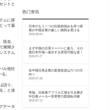
セントと
热门资讯
テムに搭
とって最
日本のもう一つの伝統的強みを持つ産
業が中国企業の厳しい挑戦を受ける
2026-08-03
。現在、
で展開さ
まず中国の日系スーパーに参入、その
システム
後日本市場へ進出する実現可能な道！
2026-07-27
。
バル他社
在中国日系企業の新規投資は六つの方
いる。
向へ
2026-07-20
氏は語り、
る」と述
奇瑞、日産南アフリカ工場を引き継ぎ
中日車メーカー世界勢力図逆転示唆
2026-07-13
グデータ