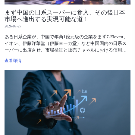
まず中国の日系スーパーに参入、その後日本
市場へ進出する実現可能な道！
2026-07-27
ある日系企業が、中国で年商1億元級の企業をまず7-Eleven、
イオン、伊藤洋華堂（伊藤ヨーカ堂）など中国国内の日系ス
ーパーに出店させ、市場検証と販売チャネルにおける信用を
積み上げた上で、機をみて日本市場への進出を図るという、
查看详情
リスクをコントロール可能な対日進出ルートを構築しようと
している。