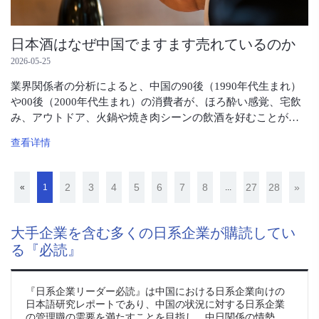
日本酒はなぜ中国でますます売れているのか
2026-05-25
業界関係者の分析によると、中国の90後（1990年代生まれ）
や00後（2000年代生まれ）の消費者が、ほろ酔い感覚、宅飲
み、アウトドア、火鍋や焼き肉シーンの飲酒を好むことが日
本酒浸透の基盤となっている。
查看详情
2
3
4
5
6
7
8
27
28
»
«
1
...
大手企業を含む多くの日系企業が購読してい
る『必読』
『日系企業リーダー必読』は中国における日系企業向けの
日本語研究レポートであり、中国の状況に対する日系企業
の管理職の需要を満たすことを目指し、中日関係の情勢、