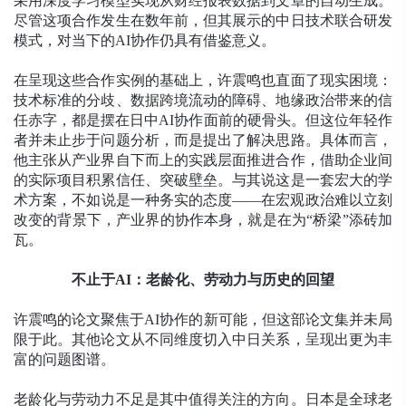
采用深度学习模型实现从财经报表数据到文章的自动生成。
尽管这项合作发生在数年前，但其展示的中日技术联合研发
模式，对当下的AI协作仍具有借鉴意义。
在呈现这些合作实例的基础上，许震鸣也直面了现实困境：
技术标准的分歧、数据跨境流动的障碍、地缘政治带来的信
任赤字，都是摆在日中AI协作面前的硬骨头。但这位年轻作
者并未止步于问题分析，而是提出了解决思路。具体而言，
他主张从产业界自下而上的实践层面推进合作，借助企业间
的实际项目积累信任、突破壁垒。与其说这是一套宏大的学
术方案，不如说是一种务实的态度——在宏观政治难以立刻
改变的背景下，产业界的协作本身，就是在为“桥梁”添砖加
瓦。
不止于AI：老龄化、劳动力与历史的回望
许震鸣的论文聚焦于AI协作的新可能，但这部论文集并未局
限于此。其他论文从不同维度切入中日关系，呈现出更为丰
富的问题图谱。
老龄化与劳动力不足是其中值得关注的方向。日本是全球老