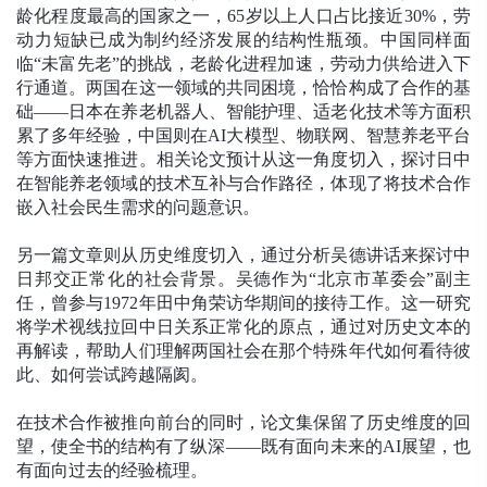
龄化程度最高的国家之一，65岁以上人口占比接近30%，劳
动力短缺已成为制约经济发展的结构性瓶颈。中国同样面
临“未富先老”的挑战，老龄化进程加速，劳动力供给进入下
行通道。两国在这一领域的共同困境，恰恰构成了合作的基
础——日本在养老机器人、智能护理、适老化技术等方面积
累了多年经验，中国则在AI大模型、物联网、智慧养老平台
等方面快速推进。相关论文预计从这一角度切入，探讨日中
在智能养老领域的技术互补与合作路径，体现了将技术合作
嵌入社会民生需求的问题意识。
另一篇文章则从历史维度切入，通过分析吴德讲话来探讨中
日邦交正常化的社会背景。吴德作为“北京市革委会”副主
任，曾参与1972年田中角荣访华期间的接待工作。这一研究
将学术视线拉回中日关系正常化的原点，通过对历史文本的
再解读，帮助人们理解两国社会在那个特殊年代如何看待彼
此、如何尝试跨越隔阂。
在技术合作被推向前台的同时，论文集保留了历史维度的回
望，使全书的结构有了纵深——既有面向未来的AI展望，也
有面向过去的经验梳理。