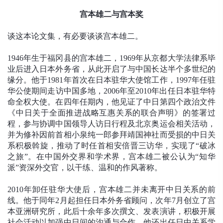
宫本雄二与宫本奖
谈这本论文集，有必要谈谈宫本雄二。
1946年生于福冈县的宫本雄二，1969年从京都大学法律系毕
业后进入日本外务省，从此开启了与中国长达半个多世纪的
缘分。他于1981年首次在日本驻华大使馆工作，1997年任驻
华公使期间走访中国多地，2006年至2010年出任日本驻华特
命全权大使。在四年任期内，他见证了中日第四个政治文件
《中日关于全面推进战略互惠关系的联合声明》的签署过
程，参与协调中国领导人访日行程及北京奥运会相关活动，
并为修补因前首相小泉纯一郎参拜靖国神社而受损的中日关
系积极斡旋，推动了时任首相安倍晋三访华，实现了“破冰
之旅”。在中国外交界和学术界，宫本雄二被公认为“知华
派”资深外交官，以干练、温和的作风著称。
2010年卸任驻华大使后，宫本雄二并未离开中日关系的前
线。他于同年2月起担任日本外务省顾问，次年7月创立了宫
本亚洲研究所，此后十余年多次撰文、发表演讲，积极开展
社会活动以加强中日间的沟通与合作。他还出任日中关系学